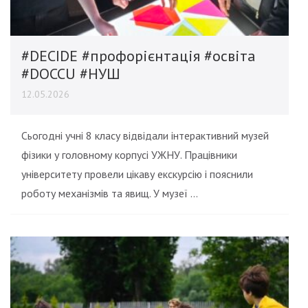
#DECIDE #профорієнтація #освіта
#DOCCU #НУШ
12.05.2026
Сьогодні учні 8 класу відвідали інтерактивний музей
фізики у головному корпусі УЖНУ. Працівники
університету провели цікаву екскурсію і пояснили
роботу механізмів та явищ. У музеї …