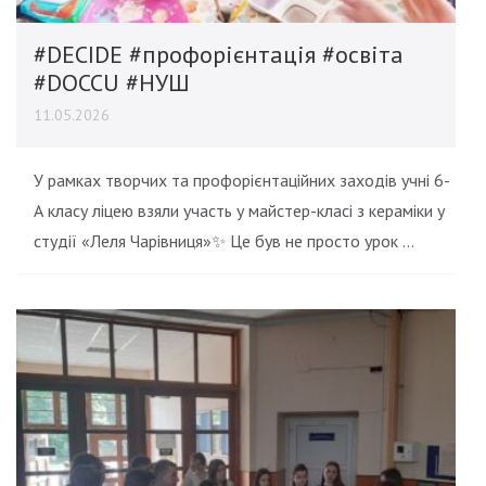
#DECIDE #профорієнтація #освіта
#DOCCU #НУШ
11.05.2026
У рамках творчих та профорієнтаційних заходів учні 6-
А класу ліцею взяли участь у майстер-класі з кераміки у
студії «Леля Чарівниця»✨ Це був не просто урок …