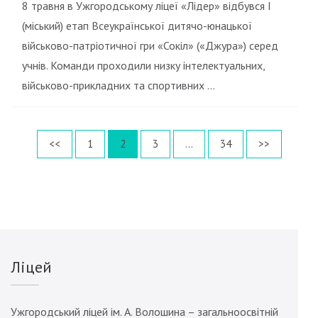
8 травня в Ужгородському ліцеї «Лідер» відбувся І
(міський) етап Всеукраїнської дитячо-юнацької
військово-патріотичної гри «Сокіл» («Джура») серед
учнів. Команди проходили низку інтелектуальних,
військово-прикладних та спортивних …
Пагінація
Сторінку
Сторінку
Сторінку
Сторінку
<<
1
2
3
…
34
>>
записів
Ліцей
Ужгородський ліцей ім. А. Волошина – загальноосвітній