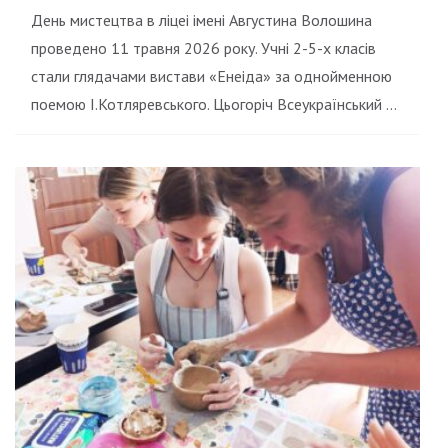
День мистецтва в ліцеі імені Августина Волошина
проведено 11 травня 2026 року. Учні 2-5-х класів
стали глядачами вистави «Енеіда» за однойменною
поемою І.Котляревського. Цьогоріч Всеукраїнський …