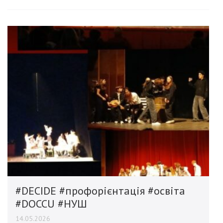
#DECIDE #профорієнтація #освіта
#DOCCU #НУШ
14.05.2026