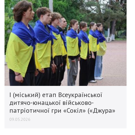
І (міський) етап Всеукраїнської
дитячо-юнацької військово-
патріотичної гри «Сокіл» («Джура»
09.05.2026