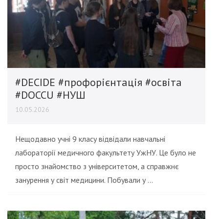
#DECIDE #профорієнтація #освіта
#DOCCU #НУШ
10.05.2026
Нещодавно учні 9 класу відвідали навчальні
лабораторії медичного факультету УжНУ. Це було не
просто знайомство з університетом, а справжнє
занурення у світ медицини. Побували у …