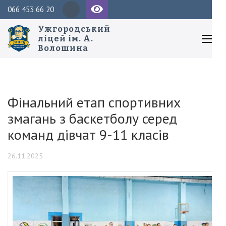
Перейти
Пош
066 453 66 20
до
Ужгородський
вмісту
ліцей ім. А.
Волошина
(натисніть
Enter)
Фінальний етап спортивних
змагань з баскетболу серед
команд дівчат 9-11 класів
26.11.2025