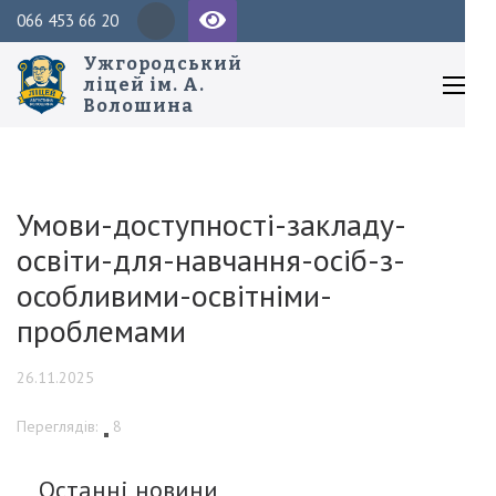
Перейти
Пош
066 453 66 20
до
Ужгородський
вмісту
ліцей ім. А.
Волошина
(натисніть
Enter)
Умови-доступності-закладу-
освіти-для-навчання-осіб-з-
особливими-освітніми-
проблемами
26.11.2025
Переглядів:
8
Останні новини