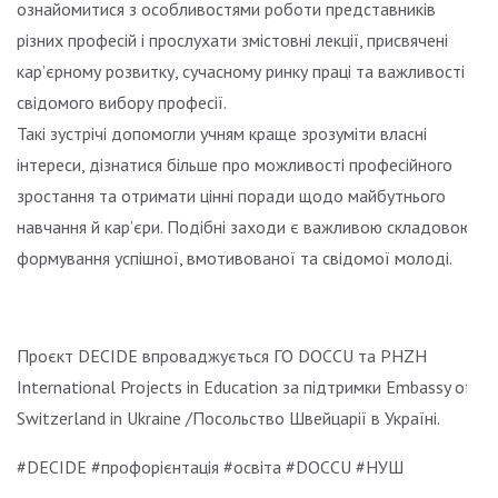
ознайомитися з особливостями роботи представників
різних професій і прослухати змістовні лекції, присвячені
кар’єрному розвитку, сучасному ринку праці та важливості
свідомого вибору професії.
Такі зустрічі допомогли учням краще зрозуміти власні
інтереси, дізнатися більше про можливості професійного
зростання та отримати цінні поради щодо майбутнього
навчання й кар’єри. Подібні заходи є важливою складовою
формування успішної, вмотивованої та свідомої молоді.
Проєкт DECIDE впроваджується ГО DOCCU та PHZH
International Projects in Education за підтримки Embassy of
Switzerland in Ukraine /Посольство Швейцарії в Україні.
#DECIDE #профорієнтація #освіта #DOCCU #НУШ