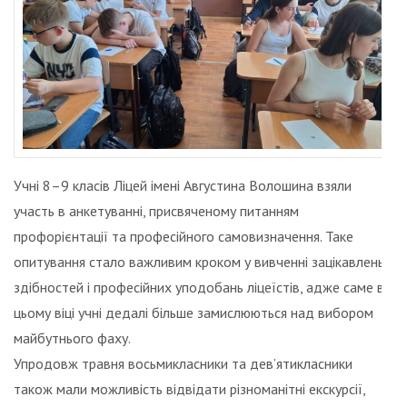
Учні 8–9 класів Ліцей імені Августина Волошина взяли
участь в анкетуванні, присвяченому питанням
профорієнтації та професійного самовизначення. Таке
опитування стало важливим кроком у вивченні зацікавлень,
здібностей і професійних уподобань ліцеїстів, адже саме в
цьому віці учні дедалі більше замислюються над вибором
майбутнього фаху.
Упродовж травня восьмикласники та дев’ятикласники
також мали можливість відвідати різноманітні екскурсії,