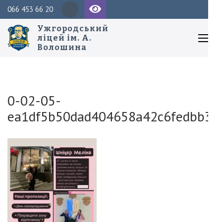
Перейти
Пош
066 453 66 20
до
Ужгородський
вмісту
ліцей ім. А.
Волошина
(натисніть
Enter)
0-02-05-
ea1df5b50dad404658a42c6fedbb32