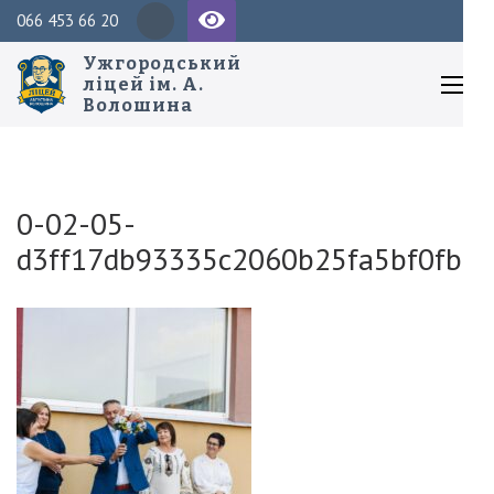
Перейти
Пош
066 453 66 20
до
Ужгородський
вмісту
ліцей ім. А.
Волошина
(натисніть
Enter)
0-02-05-
d3ff17db93335c2060b25fa5bf0fbc