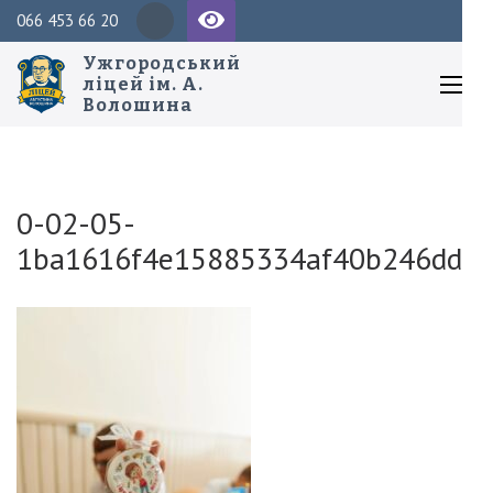
Перейти
Пош
066 453 66 20
до
Ужгородський
вмісту
ліцей ім. А.
Волошина
(натисніть
Enter)
0-02-05-
1ba1616f4e15885334af40b246ddea